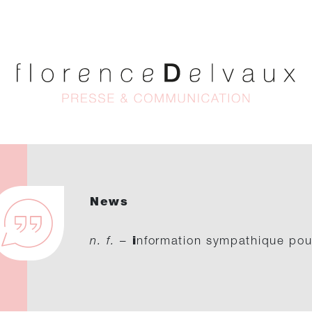
News
n. f.
–
i
nformation sympathique pou